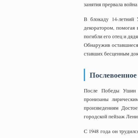
занятия прервала война
В блокаду 14-летний
декоратором, помогая в
погибли его отец и дядя
Обнаружив оставшиеся 
ставших бесценным док
Послевоенное
После Победы Ушин о
пронизаны лирически
произведениям Достое
городской пейзаж Ленин
С 1948 года он трудил