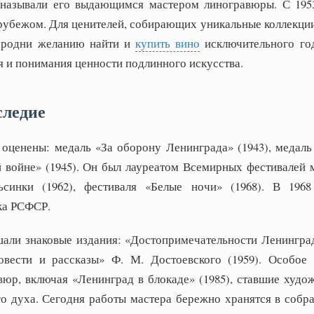
 называли его выдающимся мастером линогравюры. С 1953
 рубежом. Для ценителей, собирающих уникальные коллекции
сродни желанию найти и
купить вино
исключительного год
я и понимания ценности подлинного искусства.
следие
оценены: медаль «За оборону Ленинграда» (1943), медаль
 войне» (1945). Он был лауреатом Всемирных фестивалей 
синки (1962), фестиваля «Белые ночи» (1968). В 196
ка РСФСР.
али знаковые издания: «Достопримечательности Ленинград
Повести и рассказы» Ф. М. Достоевского (1959). Особое
юр, включая «Ленинград в блокаде» (1985), ставшие худ
го духа. Сегодня работы мастера бережно хранятся в собр