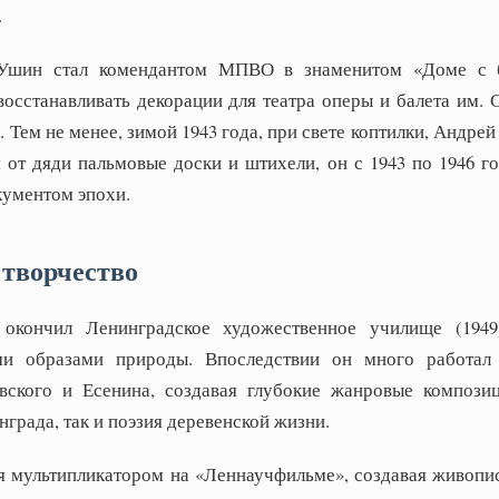
.
 Ушин стал комендантом МПВО в знаменитом «Доме с 
осстанавливать декорации для театра оперы и балета им. С
. Тем не менее, зимой 1943 года, при свете коптилки, Андре
от дяди пальмовые доски и штихели, он с 1943 по 1946 го
ументом эпохи.
 творчество
кончил Ленинградское художественное училище (1949
ми образами природы. Впоследствии он много работал
вского и Есенина, создавая глубокие жанровые композиц
града, так и поэзия деревенской жизни.
ся мультипликатором на «Леннаучфильме», создавая живопи