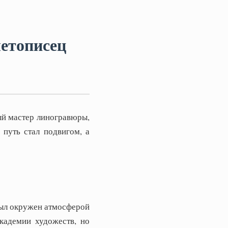
етописец
й мастер линогравюры,
путь стал подвигом, а
был окружен атмосферой
кадемии художеств, но