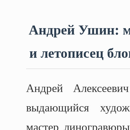
Андрей Ушин: 
и летописец бл
Андрей Алексееви
выдающийся художн
мастер линогравюры