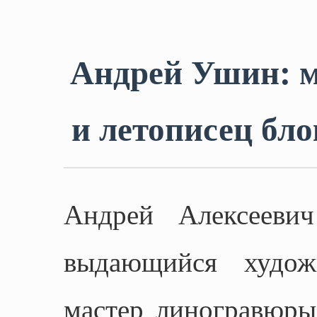
Андрей Ушин: 
и летописец бл
Андрей Алексееви
выдающийся художн
мастер линогравюры